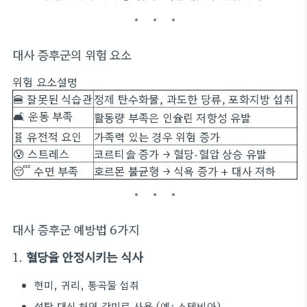
대사 증후군의 위험 요소
위험 요소설명
🍔 잘못된 식습관
정제 탄수화물, 과도한 당류, 포화지방 섭취
🛋️ 운동 부족
활동량 부족은 인슐린 저항성 유발
🧬 유전적 요인
가족력 있는 경우 위험 증가
😰 스트레스
코르티솔 증가 → 혈당·혈압 상승 유발
😴 수면 부족
호르몬 불균형 → 식욕 증가 + 대사 저하
대사 증후군 예방법 6가지
1.
혈당을 안정시키는 식사
현미, 귀리, 통곡물 섭취
설탕 대신 천연 감미료 사용 (예: 스테비아)