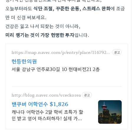
오늘부터라도
식단 조절, 꾸준한 운동, 스트레스 완화
에 조금
만 더 신경 써보세요.
건강은 잃고 나서 되찾는 것이 아니라,
미리 챙기는 것이 가장 현명한 투자
입니다.
https://map.naver.com/p/entry/place/1167922
광고
2
현등한의원
서울 강남구 언주로30길 10 현대비전21 2층
http://blog.naver.com/vceckorea
광고
밴쿠버 어학연수 $1,826
캐나다 어학연수 2달 학비 초특가 할
인 받고 영어 마스터하자! 실제 가격
비교하기 비즈니스, 호텔경영,
UI/UX, 웹 개발, 디지털 마케팅, 유