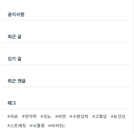
공지사항
최근 글
인기 글
최근 댓글
태그
#피로
#면역력
#당뇨
#비만
#수분섭취
#고혈압
#눈건강
#스트레칭
#뇌졸중
#비타민c