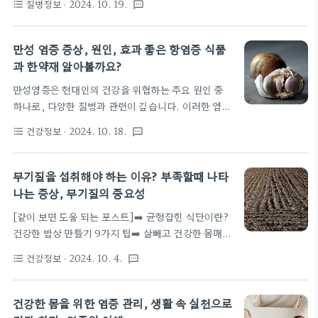
질병정보
· 2024. 10. 19.
format_list_bulleted
textsms
에서 주의가 필요합니다. 반면 만성피로는 신체적, 정
피로를 줄이기 위해 어떤 천연 에너지원이 효과적인가
신적 피로감이 지속적으로 이어지는 상태로, 다양한
요?A: 스트레스와 피로를 줄이는 데 효과적인 천연
원인에 의해 발생할 수 있습니다. 이 두 가지 문제는
에너지원으로는 녹차, 아사이베리, 마..
만성 염증 증상, 원인, 효과 좋은 항염증 식품
서로 연결될 수 있으며, 적절한 관리와 예방이 중요합
과 한약재 알아볼까요?
니다. 우리 몸의 영양분 소실단계우리 몸의 영양성분
만성염증은 현대인의 건강을 위협하는 주요 원인 중
이 부족해 지면 에너지를 유지하기 위하여 간과 근육
하나로, 다양한 질병과 관련이 깊습니다. 이러한 염증
에 저장된 글리코겐이 소모되며-> 몸은 지방을 에너지
을 효과적으로 관리하기 위해서는 식습관과 자연의 힘
원으로 사용하고-> 지방이 고갈되면 단백질을 에너지
건강정보
· 2024. 10. 18.
format_list_bulleted
textsms
을 활용한 한약재가 큰 도움이 될 수 있습니다. 특정
원으로 사용하며 근육이 소실되며 -> 결국은 뼈 소실
음식과 한약재는 항염증 효과를 가지고 있어 우리 몸
로 이어집니다. 특히 칼슘과 비타민 D의 결핍은 뼈의
의 면역 체계를 강화하고 회복을 촉진하는 데 기여합
밀도를 감소시켜 골다공증과 같은 문제..
무기질을 섭취해야 하는 이유? 부족할때 나타
니다. 이번 글에서는 만성염증을 치료하는데 효과적
나는 증상, 무기질의 중요성
인 음식과 한약재에 대해 자세히 알아보도록 하겠습니
[같이 보면 도움 되는 포스트]➡️ 균형잡힌 식단이란?
다.만성 염증의 증상몸이 무겁고 담이 잘 걸리시나요?
건강한 밥상 만들기 9가지 팁➡️ 살빼고 건강한 몸매,
이유없이 피로감이나 에너지 부족을 느끼시나요?관
멋지고 매력적인 몸매에 좋은 음식 추천해드립니
절 통증이나 관절의 뻣뻣함이 느껴지시나요? 복통, 설
건강정보
· 2024. 10. 4.
format_list_bulleted
textsms
다.➡️ 영양제 섭취시 주의 사항, 복용 시간, 영양제를
사, 변비 등 소화기계의 문제가 자주 나타나시나요?뱃
한꺼번에 먹는 방법 알아보자무기질은 우리 몸의 건강
살이 찌며 비만이나 체중 증가가 있으시나요?피부에
을 유지하는 데 필수적인 미네랄 성분으로, 뼈와 치아
피부에 발진이나 여드름이 생기셨나요? 이유없이 불
건강한 몸을 위한 염증 관리, 생활 속 실천으로
형성, 신경 기능, 근육 수축 등 다양한 역할을 합니다.