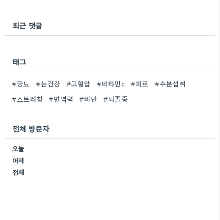
최근 댓글
태그
#당뇨
#눈건강
#고혈압
#비타민c
#피로
#수분섭취
#스트레칭
#면역력
#비만
#뇌졸중
전체 방문자
오늘
어제
전체