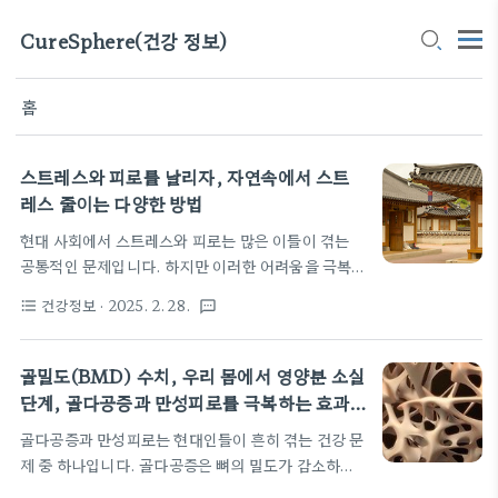
CureSphere(건강 정보)
홈
스트레스와 피로를 날리자, 자연속에서 스트
레스 줄이는 다양한 방법
현대 사회에서 스트레스와 피로는 많은 이들이 겪는
공통적인 문제입니다. 하지만 이러한 어려움을 극복
하고 뇌를 깨우는 방법이 있다면 어떨까요? 천연 에너
건강정보
· 2025. 2. 28.
format_list_bulleted
textsms
지원은 우리 몸에 활력을 주고 정신을 맑게 하는 데 도
움을 줄 수 있습니다. 자연에서 얻은 에너지를 통해 스
트레스와 피로를 날려보세요. 아래 글에서 자세하게
골밀도(BMD) 수치, 우리 몸에서 영양분 소실
알아봅시다! 자주 묻는 질문 (FAQ) 📖Q: 천연 에너
단계, 골다공증과 만성피로를 극복하는 효과
지원이란 무엇인가요?A: 천연 에너지원은 자연에서
적인 방법
골다공증과 만성피로는 현대인들이 흔히 겪는 건강 문
얻어지는 식품이나 성분으로, 신체와 정신에 활력을
제 중 하나입니다. 골다공증은 뼈의 밀도가 감소하여
주고 에너지를 증진시키는 역할을 합니다. 예를 들어,
쉽게 골절될 위험이 높아지는 질환으로, 특히 노인층
견과류, 과일, 허브 등이 포함됩니다. Q: 스트레스와