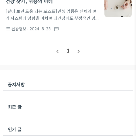
안하고 ..
건강 찾기, 염증의 이해
음식에서 자연스럽게 섭취할 수 있지만, 부족할 경우
[같이 보면 도움 되는 포스트]만성 염증은 신체의 여
여러 가지 건강 문제가 발생할 수 있습니다. 예를 들
러 시스템에 영향을 미치며 뇌건강에도 부정적인 영향
어, 칼슘이 부족하면 뼈가 약해지고, 철분 결핍은 빈
줍니다.➡️ 치매 전조 증상, 원인, 예방, 영양 관리,뇌
혈을 유발할 수 있습니다. 따라서 무기질의 중요성을
건강정보
· 2024. 8. 23.
format_list_bulleted
textsms
건강에 좋은 영양소 어떤것이 있을까요? 만성염증은
이해하고 이를 적절히 섭취하는 것이 매우 중요합니
우리 몸의 면역 시스템이 장기간 동안 과도하게 반응
다. 무기질을 섭취해야 하는 이유무기질은 주로 건강
하면서 발생하는 상태로, 다양한 질병의 원인이 될 수
과 생리적 기능을 유지하기위해 섭..
1
navigate_before
navigate_next
있습니다. 이 상태는 여러 가지 요인, 예를 들어 스트
레스, 불규칙한 식습관, 환경 오염 등에 의해 촉발될
수 있습니다. 만성염증은 통증과 피로감을 유발하며,
심혈관 질환이나 당뇨병 등의 위험을 증가시킬 수 있
습니다. 건강한 생활 습관을 통해 만성염증을 예방하
공지사항
고 관리하는 것이 중요합니다. 우리 몸에 염증이 생
기면 염증이 있는 부위의 통증, 부종, 발열, 피로, 발
적, 몸의 움직임 저하, 운..
최근 글
인기 글