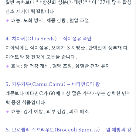
일반 녹차보다 **항산화 성분(카테킨)**이 137배 많아 활성
산소 제거에 탁월합니다.
◆
효능: 노화 방지, 체중 감량, 혈압 조절
4. 치아씨(Chia Seeds) – 식이섬유 폭탄
치아씨에는 식이섬유, 오메가-3 지방산, 단백질이 풍부해 다
이어트와 장 건강에 도움을 줍니다.
◆
효능: 장 건강 개선, 혈당 조절, 심혈관 건강 유지
5. 카무카무(Camu Camu) – 비타민C의 왕
레몬보다 비타민C가 60배 이상 많은 카무카무는 강력한 면역
력 증진 식품입니다.
◆
효능: 감기 예방, 피부 건강, 피로 해소
6. 브로콜리 스프라우트(Broccoli Sprouts) – 암 예방의 강