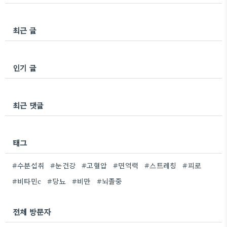
최근 글
인기 글
최근 댓글
태그
#수분섭취
#눈건강
#고혈압
#면역력
#스트레칭
#피로
#비타민c
#당뇨
#비만
#뇌졸중
전체 방문자