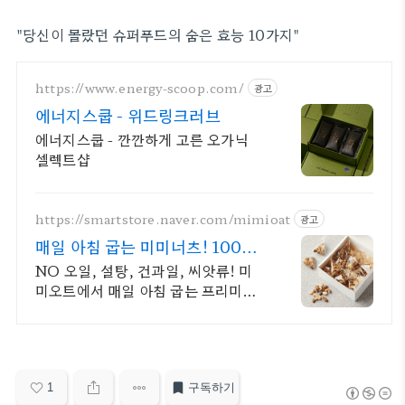
"당신이 몰랐던 슈퍼푸드의 숨은 효능 10가지"
https://www.energy-scoop.com/
광고
에너지스쿱 - 위드링크러브
에너지스쿱 - 깐깐하게 고른 오가닉
셀렉트샵
https://smartstore.naver.com/mimioat
광고
매일 아침 굽는 미미너츠! 100%
햇 견과류
NO 오일, 설탕, 건과일, 씨앗류! 미
미오트에서 매일 아침 굽는 프리미엄
견과류 오직 신선하고 품질좋은 견과
로만 맛을 냅니다. 나를 위한 건강한
선택, 미미너츠!
1
구독하기