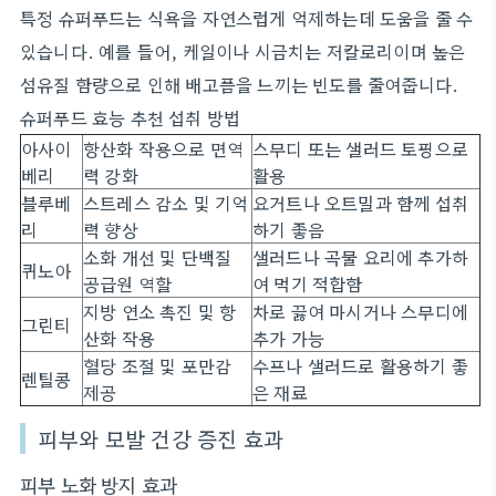
특정 슈퍼푸드는 식욕을 자연스럽게 억제하는데 도움을 줄 수
있습니다. 예를 들어, 케일이나 시금치는 저칼로리이며 높은
섬유질 함량으로 인해 배고픔을 느끼는 빈도를 줄여줍니다.
슈퍼푸드 효능 추천 섭취 방법
아사이
항산화 작용으로 면역
스무디 또는 샐러드 토핑으로
베리
력 강화
활용
블루베
스트레스 감소 및 기억
요거트나 오트밀과 함께 섭취
리
력 향상
하기 좋음
소화 개선 및 단백질
샐러드나 곡물 요리에 추가하
퀴노아
공급원 역할
여 먹기 적합함
지방 연소 촉진 및 항
차로 끓여 마시거나 스무디에
그린티
산화 작용
추가 가능
혈당 조절 및 포만감
수프나 샐러드로 활용하기 좋
렌틸콩
제공
은 재료
피부와 모발 건강 증진 효과
피부 노화 방지 효과