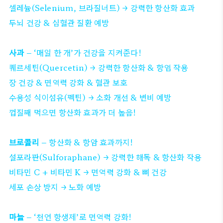
셀레늄(Selenium, 브라질너트) → 강력한 항산화 효과
두뇌 건강 & 심혈관 질환 예방
사과
– ‘매일 한 개’가 건강을 지켜준다!
퀘르세틴(Quercetin) → 강력한 항산화 & 항염 작용
장 건강 & 면역력 강화 & 혈관 보호
수용성 식이섬유(펙틴) → 소화 개선 & 변비 예방
껍질째 먹으면 항산화 효과가 더 높음!
브로콜리
– 항산화 & 항암 효과까지!
설포라판(Sulforaphane) → 강력한 해독 & 항산화 작용
비타민 C + 비타민 K → 면역력 강화 & 뼈 건강
세포 손상 방지 → 노화 예방
마늘
– ‘천연 항생제’로 면역력 강화!