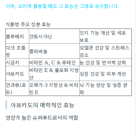
이며, 요리에 활용할 때도 그 효능은 그대로 유지됩니다.
식품명 주요 성분 효능
인지 기능 개선 및 세포
블루베리
안토시아닌
보호
다크 초콜
심혈관 건강 및 스트레스
플라바놀
릿
감소
시금치
비타민 A, C & 루테인
눈 건강 및 면역력 강화
비타민 E & 불포화 지방
아보카도
심장 건강 및 피부 개선
산
견과류(호
오메가-3 지방산 & 비타
뇌 기능 향상 및 염증 완
두)
민 E
화
아보카도의 매력적인 효능
영양가 높은 슈퍼푸드로서의 역할