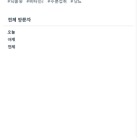
#뇌졸중
#비타민c
#수분섭취
#당뇨
전체 방문자
오늘
어제
전체