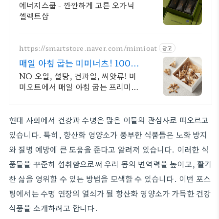
에너지스쿱 - 깐깐하게 고른 오가닉
셀렉트샵
https://smartstore.naver.com/mimioat
광고
매일 아침 굽는 미미너츠! 100%
햇 견과류
NO 오일, 설탕, 건과일, 씨앗류! 미
미오트에서 매일 아침 굽는 프리미엄
견과류 오직 신선하고 품질좋은 견과
로만 맛을 냅니다. 나를 위한 건강한
선택, 미미너츠!
현대 사회에서 건강과 수명은 많은 이들의 관심사로 떠오르고
있습니다. 특히, 항산화 영양소가 풍부한 식품들은 노화 방지
와 질병 예방에 큰 도움을 준다고 알려져 있습니다. 이러한 식
품들을 꾸준히 섭취함으로써 우리 몸의 면역력을 높이고, 활기
찬 삶을 영위할 수 있는 방법을 모색할 수 있습니다. 이번 포스
팅에서는 수명 연장의 열쇠가 될 항산화 영양소가 가득한 건강
식품을 소개하려고 합니다.