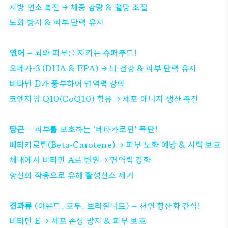
지방 연소 촉진 → 체중 감량 & 혈당 조절
노화 방지 & 피부 탄력 유지
연어
– 뇌와 피부를 지키는 슈퍼푸드!
오메가-3 (DHA & EPA) → 뇌 건강 & 피부 탄력 유지
비타민 D가 풍부하여 면역력 강화
코엔자임 Q10(CoQ10) 함유 → 세포 에너지 생산 촉진
당근
– 피부를 보호하는 ‘베타카로틴’ 폭탄!
베타카로틴(Beta-Carotene) → 피부 노화 예방 & 시력 보호
체내에서 비타민 A로 변환 → 면역력 강화
항산화 작용으로 유해 활성산소 제거
견과류
(아몬드, 호두, 브라질너트) – 천연 항산화 간식!
비타민 E → 세포 손상 방지 & 피부 보호