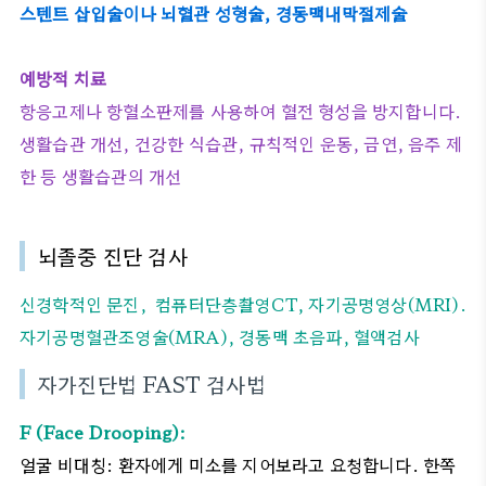
스텐트 삽입술이나 뇌혈관 성형술, 경동맥내막절제술
예방적 치료
항응고제나 항혈소판제를 사용하여 혈전 형성을 방지합니다.
생활습관 개선, 건강한 식습관, 규칙적인 운동, 금연, 음주 제
한 등 생활습관의 개선
뇌졸중 진단 검사
신경학적인 문진, 컴퓨터단층촬영CT, 자기공명영상(MRI).
자기공명혈관조영술(MRA), 경동맥 초음파, 혈액검사
자가진단법 FAST 검사법
F (Face Drooping):
얼굴 비대칭: 환자에게 미소를 지어보라고 요청합니다. 한쪽