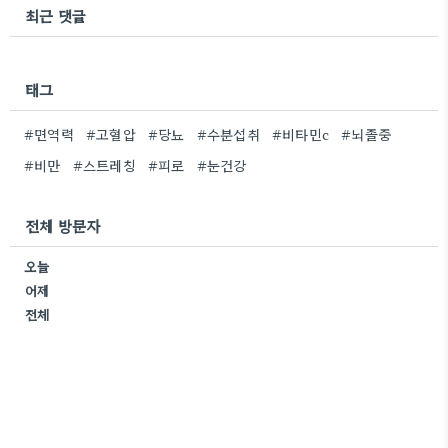
최근 댓글
태그
#면역력
#고혈압
#당뇨
#수분섭취
#비타민c
#뇌졸중
#비만
#스트레칭
#피로
#눈건강
전체 방문자
오늘
어제
전체