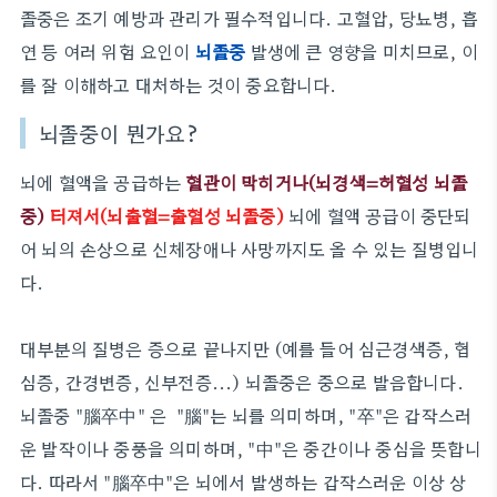
졸중은 조기 예방과 관리가 필수적입니다. 고혈압, 당뇨병, 흡
연 등 여러 위험 요인이
뇌졸중
발생에 큰 영향을 미치므로, 이
를 잘 이해하고 대처하는 것이 중요합니다.
뇌졸중이 뭔가요?
뇌에 혈액을 공급하는
혈관이
막히거나(뇌경색=허혈성 뇌졸
중)
터져서(뇌출혈=출혈성 뇌졸중)
뇌에 혈액 공급이 중단되
어 뇌의 손상으로 신체장애나 사망까지도 올 수 있는 질병입니
다.
대부분의 질병은 증으로 끝나지만 (예를 들어 심근경색증, 협
심증, 간경변증, 신부전증...) 뇌졸중은 중으로 발음합니다.
뇌졸중 "腦卒中" 은 "腦"는 뇌를 의미하며, "卒"은 갑작스러
운 발작이나 중풍을 의미하며, "中"은 중간이나 중심을 뜻합니
다. 따라서 "腦卒中"은 뇌에서 발생하는 갑작스러운 이상 상