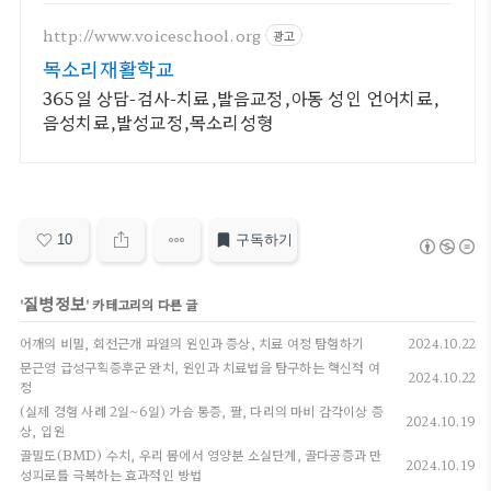
http://www.voiceschool.org
광고
목소리재활학교
365일 상담-검사-치료,발음교정,아동 성인 언어치료,
음성치료,발성교정,목소리성형
10
구독하기
질병정보
'
' 카테고리의 다른 글
어깨의 비밀, 회전근개 파열의 원인과 증상, 치료 여정 탐험하기
2024.10.22
문근영 급성구획증후군 완치, 원인과 치료법을 탐구하는 혁신적 여
2024.10.22
정
(실제 경험 사례 2일~6일) 가슴 통증, 팔, 다리의 마비 감각이상 증
2024.10.19
상, 입원
골밀도(BMD) 수치, 우리 몸에서 영양분 소실단계, 골다공증과 만
2024.10.19
성피로를 극복하는 효과적인 방법